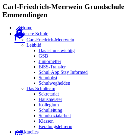
Carl-Friedrich-Meerwein Grundschule
Emmendingen
Home
Unsere Schule
Carl-Friedrich-Meerwein
Leitbild
Das ist uns wichtig
GSB
Juniorhelfer
BiSS-Transfer
Schul-App Stay Informed
Schulobst
Schulweghelden
Das Schulteam
Sekretariat
Hausmeister
Kollegium
Schulleitung
Schulsozialarbeit
Klassen
Beratungslehrerin
Aktuelles