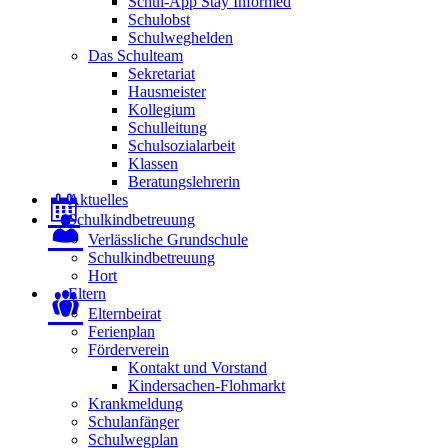
Schul-App Stay Informed
Schulobst
Schulweghelden
Das Schulteam
Sekretariat
Hausmeister
Kollegium
Schulleitung
Schulsozialarbeit
Klassen
Beratungslehrerin
Aktuelles
Schulkindbetreuung
Verlässliche Grundschule
Schulkindbetreuung
Hort
Eltern
Elternbeirat
Ferienplan
Förderverein
Kontakt und Vorstand
Kindersachen-Flohmarkt
Krankmeldung
Schulanfänger
Schulwegplan