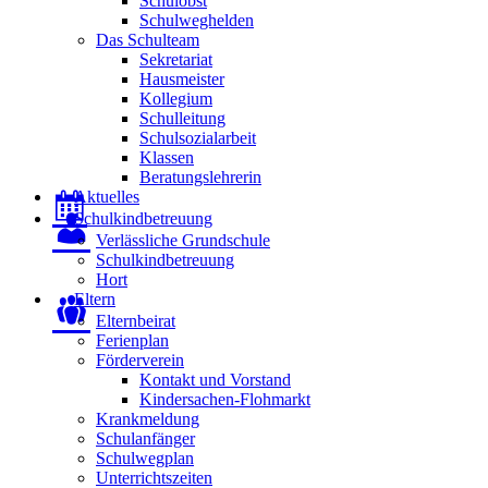
Schulobst
Schulweghelden
Das Schulteam
Sekretariat
Hausmeister
Kollegium
Schulleitung
Schulsozialarbeit
Klassen
Beratungslehrerin
Aktuelles
Schulkindbetreuung
Verlässliche Grundschule
Schulkindbetreuung
Hort
Eltern
Elternbeirat
Ferienplan
Förderverein
Kontakt und Vorstand
Kindersachen-Flohmarkt
Krankmeldung
Schulanfänger
Schulwegplan
Unterrichtszeiten