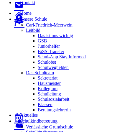
Kontakt
Home
Unsere Schule
Carl-Friedrich-Meerwein
Leitbild
Das ist uns wichtig
GSB
Juniorhelfer
BiSS-Transfer
Schul-App Stay Informed
Schulobst
Schulweghelden
Das Schulteam
Sekretariat
Hausmeister
Kollegium
Schulleitung
Schulsozialarbeit
Klassen
Beratungslehrerin
Aktuelles
Schulkindbetreuung
Verlässliche Grundschule