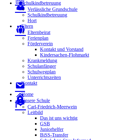
Schulkindbetreuung
Verlässliche Grundschule
Schulkindbetreuung
Hort
Eltern
Elternbeirat
Ferienplan
Förderverein
Kontakt und Vorstand
Kindersachen-Flohmarkt
Krankmeldung
Schulanfänger
Schulwegplan
Unterrichtszeiten
Kontakt
Home
Unsere Schule
Carl-Friedrich-Meerwein
Leitbild
Das ist uns wichtig
GSB
Juniorhelfer
BiSS-Transfer